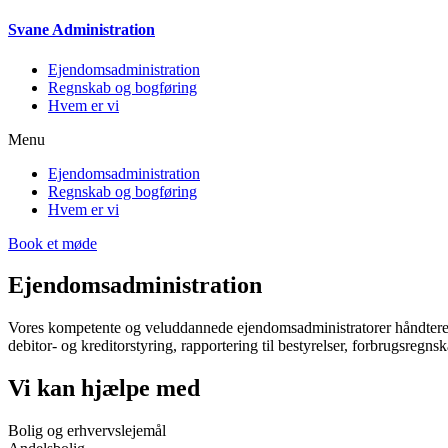
S
vane
A
dministration
Ejendomsadministration
Regnskab og bogføring
Hvem er vi
Menu
Ejendomsadministration
Regnskab og bogføring
Hvem er vi
Book et møde
Ejendomsadministration
Vores kompetente og veluddannede ejendomsadministratorer håndterer a
debitor- og kreditorstyring, rapportering til bestyrelser, forbrugsregns
Vi kan hjælpe med
Bolig og erhvervslejemål